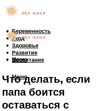
Беременность
Уход
Здоровье
Развитие
Меню
Воспитание
Что делать, если
Меню
папа боится
оставаться с