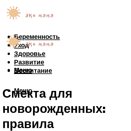
Беременность
Уход
Здоровье
Развитие
Меню
Воспитание
Смекта для
Меню
новорожденных:
правила