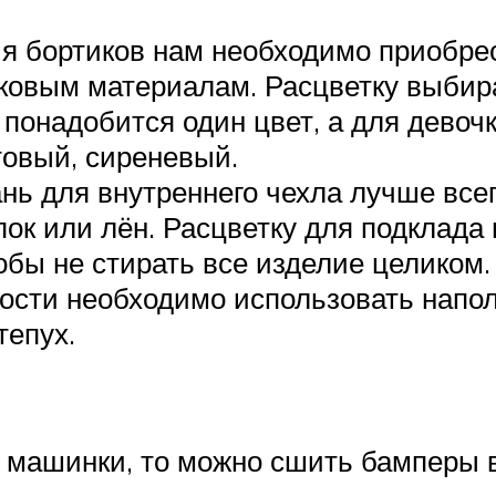
ия бортиков нам необходимо приобрес
ковым материалам. Расцветку выбира
 понадобится один цвет, а для девоч
товый, сиреневый.
ань для внутреннего чехла лучше все
пок или лён. Расцветку для подклада
обы не стирать все изделие целиком.
кости необходимо использовать напо
тепух.
т машинки, то можно сшить бамперы 