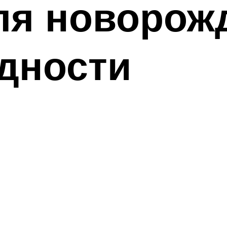
ля новорож
дности