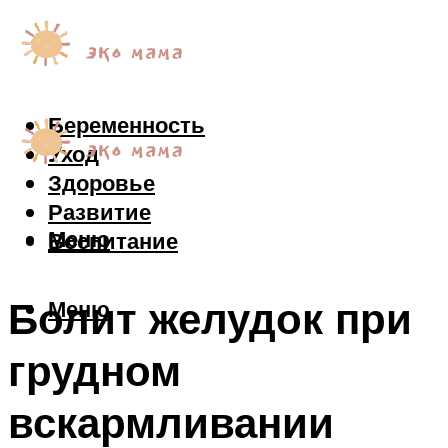
Беременность
Уход
Здоровье
Развитие
Меню
Воспитание
Болит желудок при
Меню
грудном
вскармливании