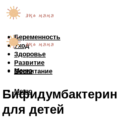
Беременность
Уход
Здоровье
Развитие
Меню
Воспитание
Бифидумбактерин
Меню
для детей