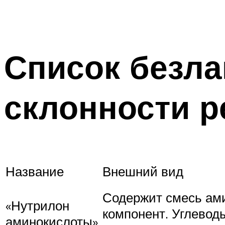
Список безла
склонности р
Название
Внешний вид
Содержит смесь ами
«Нутрилон
компонент. Углевод
аминокислоты»,