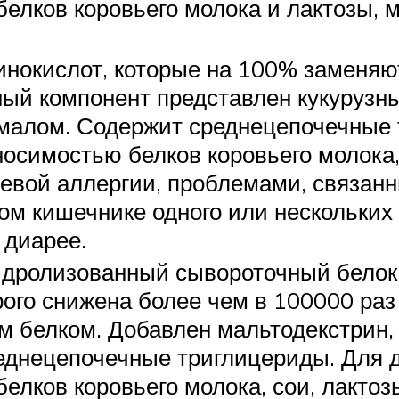
елков коровьего молока и лактозы, 
нокислот, которые на 100% заменяю
ный компонент представлен кукурузн
малом. Содержит среднецепочечные 
осимостью белков коровьего молока, 
евой аллергии, проблемами, связан
ом кишечнике одного или нескольких
 диарее.
гидролизованный сывороточный белок
рого снижена более чем в 100000 ра
 белком. Добавлен мальтодекстрин,
еднецепочечные триглицериды. Для д
елков коровьего молока, сои, лактоз