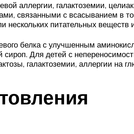
вой аллергии, галактоземии, целиак
мами, связанными с всасыванием в т
ли нескольких питательных веществ 
оевого белка с улучшенным аминоки
й сироп. Для детей с непереносимос
актозы, галактоземии, аллергии на гл
отовления