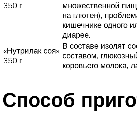
350 г
множественной пище
на глютен), пробле
кишечнике одного и
диарее.
В составе изолят с
«Нутрилак соя»,
составом, глюкозны
350 г
коровьего молока, л
Способ приг