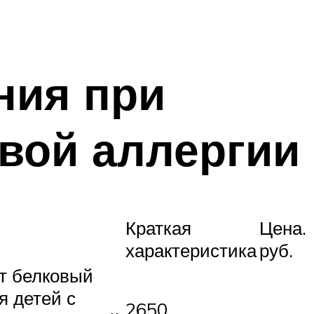
ния при
евой аллергии
Краткая
Цена.
характеристика
руб.
т белковый
я детей с
2650