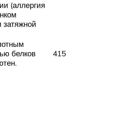
ии (аллергия
онком
и затяжной
слотным
тью белков
415
ютен.