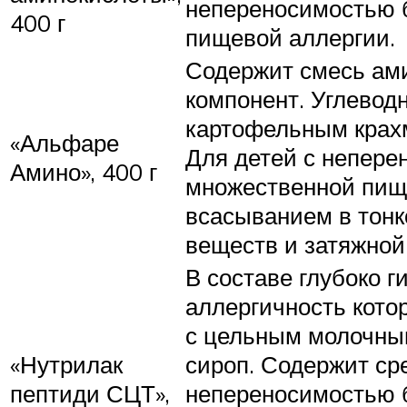
непереносимостью б
400 г
пищевой аллергии.
Содержит смесь ами
компонент. Углевод
картофельным крах
«Альфаре
Для детей с неперен
Амино», 400 г
множественной пищ
всасыванием в тонк
веществ и затяжной
В составе глубоко 
аллергичность кото
с цельным молочным
«Нутрилак
сироп. Содержит ср
пептиди СЦТ»,
непереносимостью б