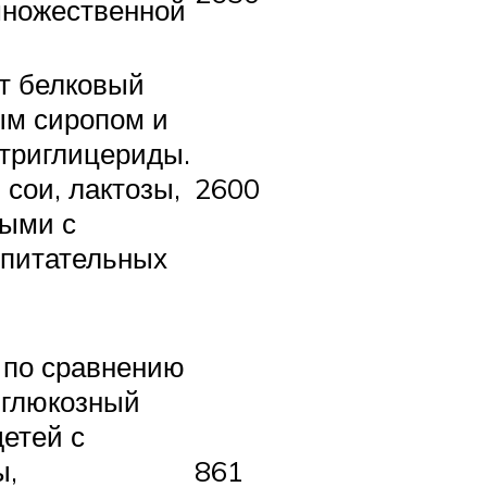
множественной
т белковый
ым сиропом и
триглицериды.
сои, лактозы,
2600
ными с
 питательных
з по сравнению
 глюкозный
етей с
ы,
861