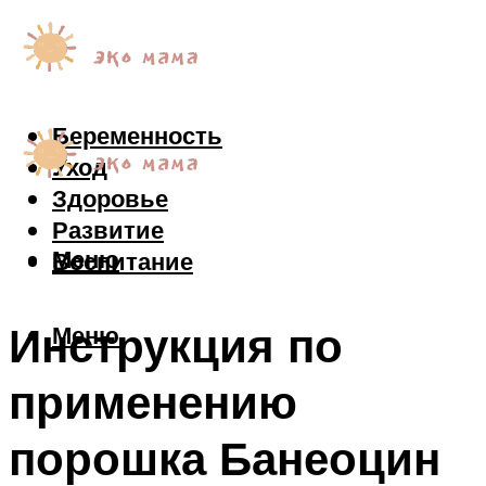
Беременность
Уход
Здоровье
Развитие
Меню
Воспитание
Инструкция по
Меню
применению
порошка Банеоцин