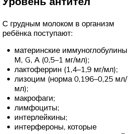
Уровень антител
С грудным молоком в организм
ребёнка поступают:
материнские иммуноглобулины
М, G, А (0,5–1 мг/мл);
лактоферрин (1,4–1,9 мг/мл);
лизоцим (норма 0,196–0,25 мл/
мл);
макрофаги;
лимфоциты;
интерлейкины;
интерфероны, которые