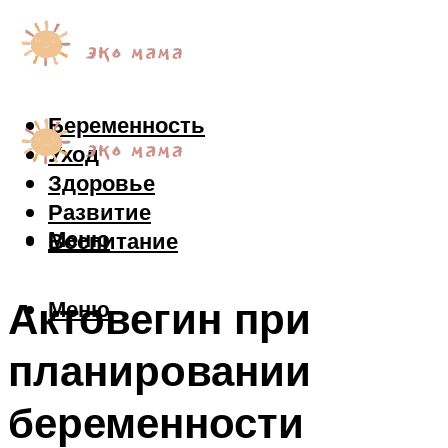
Беременность
Уход
Здоровье
Развитие
Меню
Воспитание
Актовегин при
Меню
планировании
беременности