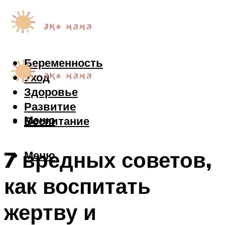
Беременность
Уход
Здоровье
Развитие
Меню
Воспитание
7 вредных советов,
Меню
как воспитать
жертву и