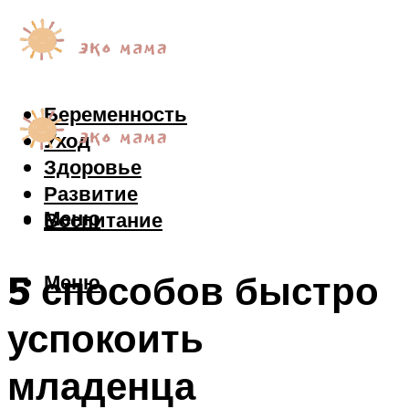
Беременность
Уход
Здоровье
Развитие
Меню
Воспитание
5 способов быстро
Меню
успокоить
младенца