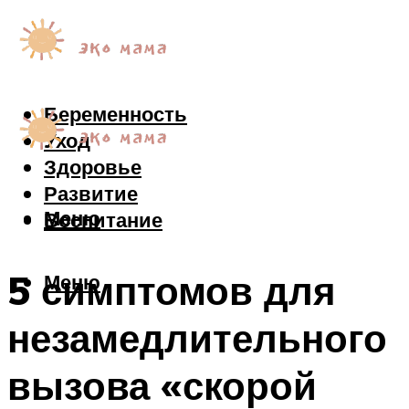
Беременность
Уход
Здоровье
Развитие
Меню
Воспитание
5 симптомов для
Меню
незамедлительного
вызова «скорой