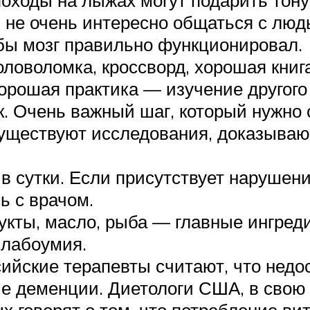
оходы на лыжах могут подарить тону
не очень интересно общаться с людьм
обы мозг правильно функционировал.
оловоломка, кроссворд, хорошая книг
орошая практика — изучение другого
. Очень важный шаг, который нужно 
уществуют исследования, доказываю
 сутки. Если присутствует нарушения
ь с врачом.
укты, масло, рыба — главные ингред
слабоумия.
сийские терапевты считают, что недо
ие деменции. Диетологи США, в свою