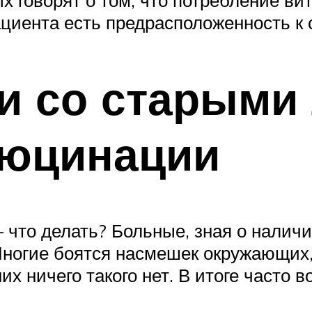
х говорят о том, что потребление в
пациента есть предрасположенность к
ти со старыми
люцинации
 что делать? Больные, зная о наличи
 Многие боятся насмешек окружающих
 них ничего такого нет. В итоге част