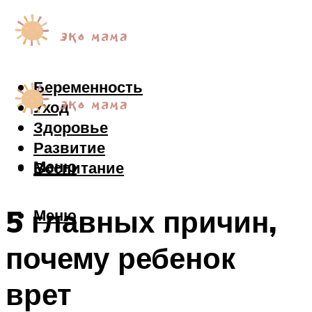
Беременность
Уход
Здоровье
Развитие
Меню
Воспитание
5 главных причин,
Меню
почему ребенок
врет