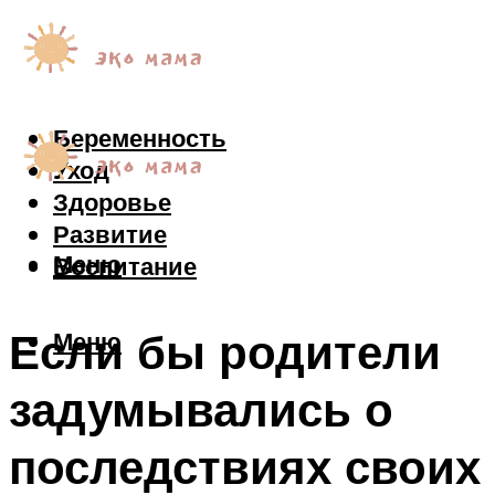
Беременность
Уход
Здоровье
Развитие
Меню
Воспитание
Если бы родители
Меню
задумывались о
последствиях своих