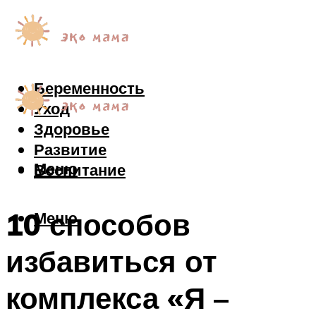
Беременность
Уход
Здоровье
Развитие
Меню
Воспитание
10 способов
Меню
избавиться от
комплекса «Я –