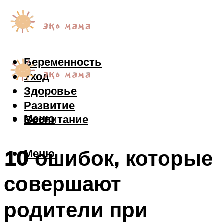
Беременность
Уход
Здоровье
Развитие
Меню
Воспитание
10 ошибок, которые
Меню
совершают
родители при