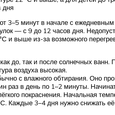
в дня
от 3–5 минут в начале с ежедневным
улок — с 9 до 12 часов дня. Недопу
°С и выше из-за возможного перегре
ак до, так и после солнечных ванн. 
тура воздуха высокая.
бычно с влажного обтирания. Оно пр
н раз в день по 1–2 минуты. Начинат
о лёгкого покраснения. Начальная тем
°С. Каждые 3–4 дня нужно снижать её