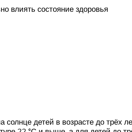
но влиять состояние здоровья
 солнце детей в возрасте до трёх л
ре 22 °С и выше, а для детей до тр