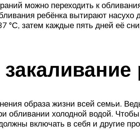
тираний можно переходить к обливан
обливания ребёнка вытирают насухо д
7 °С, затем каждые пять дней её сни
ь закаливание
енения образа жизни всей семьи. Ве
ри обливании холодной водой. Чтобы
олжны включать в себя и другие пр