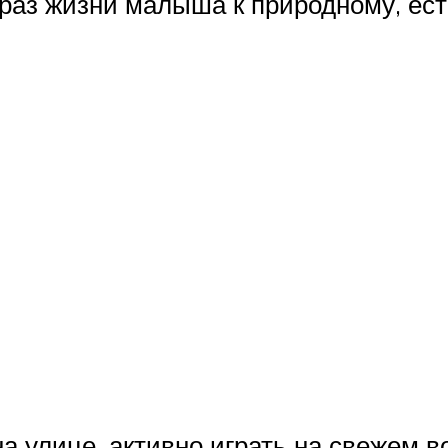
браз жизни малыша к природному, ес
 улице, активно играть на свежем в