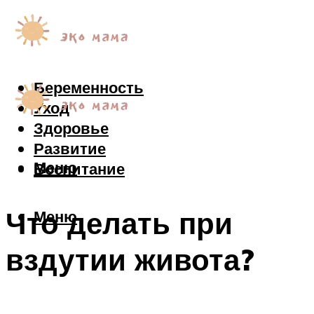
Беременность
Уход
Здоровье
Развитие
Меню
Воспитание
Что делать при
Меню
вздутии живота?