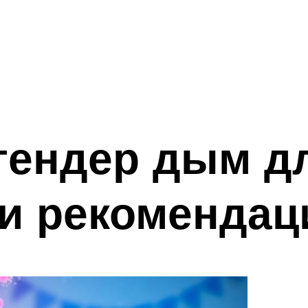
гендер дым д
 и рекомендац