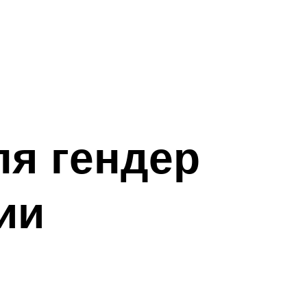
ля гендер
ии