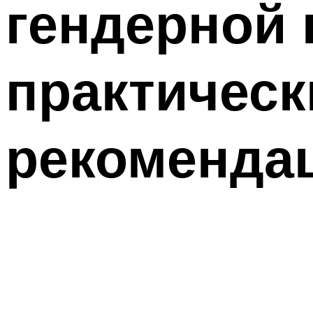
гендерной 
практическ
рекоменда