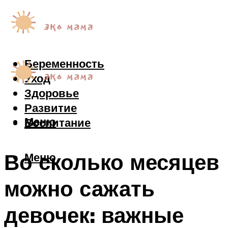
Беременность
Уход
Здоровье
Развитие
Меню
Воспитание
Во сколько месяцев
Меню
можно сажать
девочек: важные