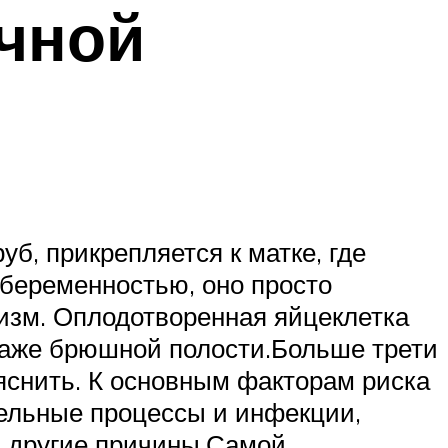
чной
б, прикрепляется к матке, где
 беременностью, оно просто
изм. Оплодотворенная яйцеклетка
 даже брюшной полости.Больше трети
яснить. К основным факторам риска
тельные процессы и инфекции,
и другие причины.Самой