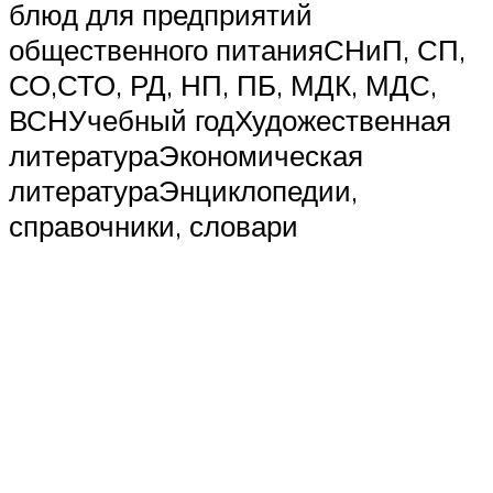
блюд для предприятий
общественного питанияСНиП, СП,
СО,СТО, РД, НП, ПБ, МДК, МДС,
ВСНУчебный годХудожественная
литератураЭкономическая
литератураЭнциклопедии,
справочники, словари