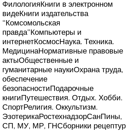
ФилологияКниги в электронном
видеКниги издательства
“Комсомольская
правда”Компьютеры и
интернетКосмосНаука. Техника.
МедицинаНормативные правовые
актыОбщественные и
гуманитарные наукиОхрана труда,
обеспечение
безопасностиПодарочные
книгиПутешествия. Отдых. Хобби.
СпортРелигия. Оккультизм.
ЭзотерикаРостехнадзорСанПины,
СП, МУ, МР, ГНСборники рецептур