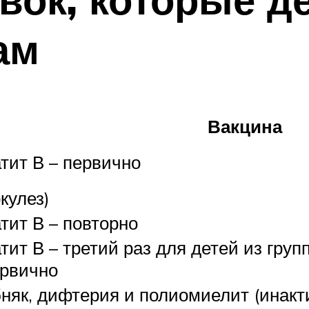
ам
Вакцина
тит В – первично
кулез)
тит В – повторно
тит В – третий раз для детей из гр
ервично
няк, дифтерия и полиомиелит (инакт