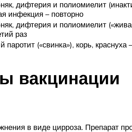
няк, дифтерия и полиомиелит (инак
ая инфекция – повторно
няк, дифтерия и полиомиелит («жива
етий раз
 паротит («свинка»), корь, краснуха 
мы вакцинации
жнения в виде цирроза. Препарат пр