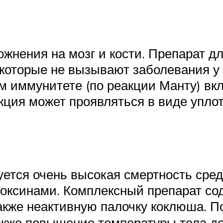
ожнения на мозг и кости. Препарат д
 которые не вызывают заболевания у
м иммунитете (по реакции Манту) в
кция может проявляться в виде уплот
уется очень высокая смертность сре
оксинами. Комплексный препарат со
также неактивную палочку коклюша. 
также повышение температуры тела д