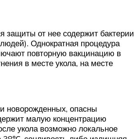
ля защиты от нее содержит бактерии
 людей). Однократная процедура
ключают повторную вакцинацию в
нения в месте укола, на месте
ди новорожденных, опасны
держит малую концентрацию
После укола возможно локальное
о 38℃, сонливость либо излишняя