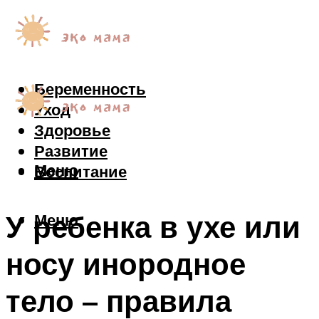
Беременность
Уход
Здоровье
Развитие
Меню
Воспитание
У ребенка в ухе или
Меню
носу инородное
тело – правила