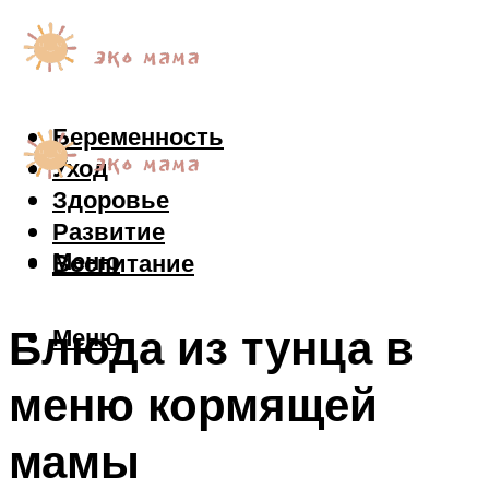
Беременность
Уход
Здоровье
Развитие
Меню
Воспитание
Блюда из тунца в
Меню
меню кормящей
мамы