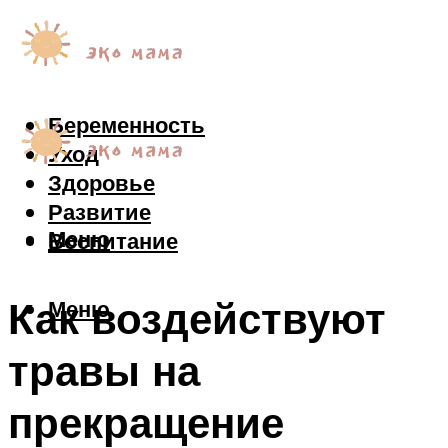
Беременность
Уход
Здоровье
Развитие
Меню
Воспитание
Как воздействуют
Меню
травы на
прекращение