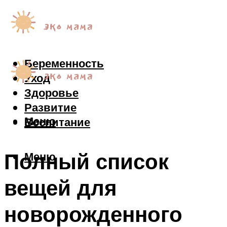
Беременность
Уход
Здоровье
Развитие
Меню
Воспитание
Полный список
Меню
вещей для
новорожденного