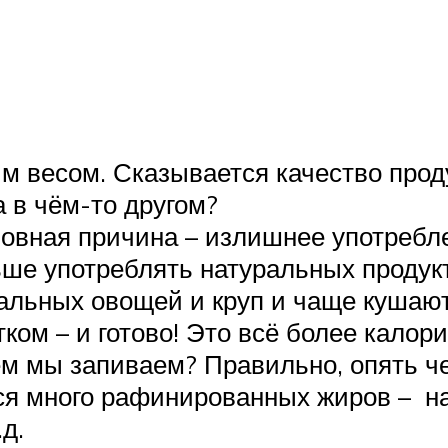
м весом. Сказывается качество прод
а в чём-то другом?
сновная причина – излишнее употреб
ьше употреблять натуральных продук
альных овощей и круп и чаще кушают
ком – и готово! Это всё более калор
чем мы запиваем? Правильно, опять ч
тся много рафинированных жиров – н
.д.