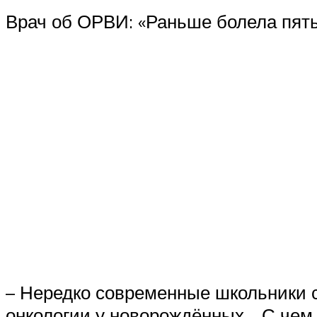
Врач об ОРВИ: «Раньше болела пять 
– Нередко современные школьники с
онкологии у новорождённых… С чем 