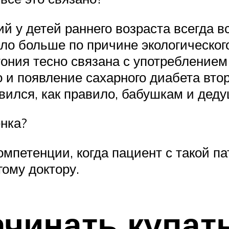
й у детей раннего возраста всегда в
ло больше по причине экологического
тония тесно связана с употреблением
 и появление сахарного диабета второ
авился, как правило, бабушкам и дед
ёнка?
омпетенции, когда пациент с такой па
гому доктору.
начинать купа