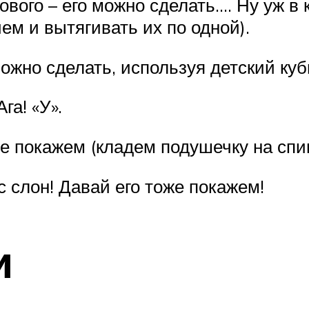
тового – его можно сделать…. Ну уж 
ем и вытягивать их по одной).
жно сделать, используя детский куби
га! «У».
е покажем (кладем подушечку на спин
ас слон! Давай его тоже покажем!
и