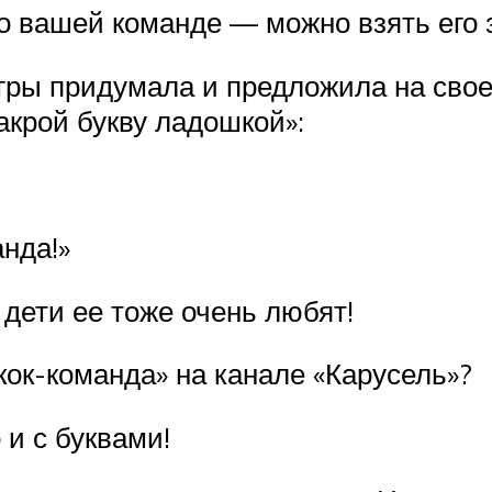
о вашей команде — можно взять его з
гры придумала и предложила на свое
Закрой букву ладошкой»:
нда!»
 дети ее тоже очень любят!
ок-команда» на канале «Карусель»?
 и с буквами!