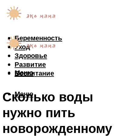
Беременность
Уход
Здоровье
Развитие
Меню
Воспитание
Сколько воды
Меню
нужно пить
новорожденному