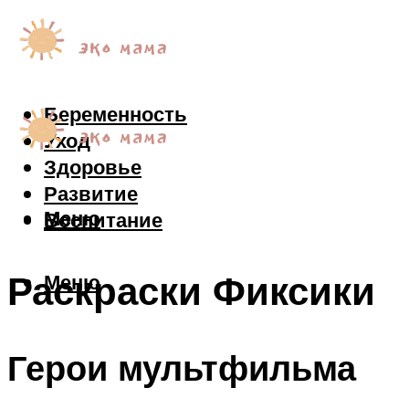
Беременность
Уход
Здоровье
Развитие
Меню
Воспитание
Раскраски Фиксики
Меню
Герои мультфильма