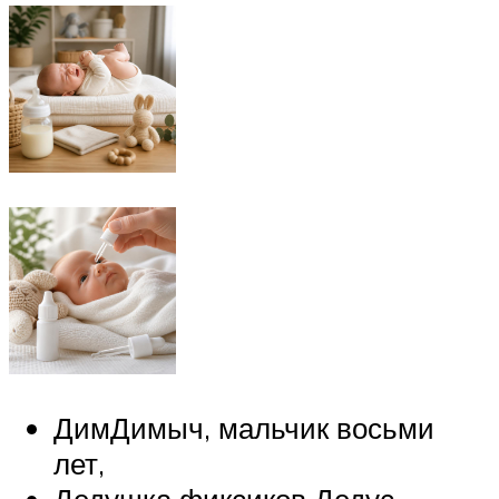
ДимДимыч, мальчик восьми
лет,