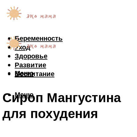
Беременность
Уход
Здоровье
Развитие
Меню
Воспитание
Сироп Мангустина
Меню
для похудения