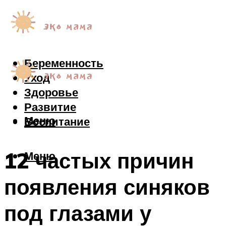
Беременность
Уход
Здоровье
Развитие
Меню
Воспитание
12 частых причин
Меню
появления синяков
под глазами у