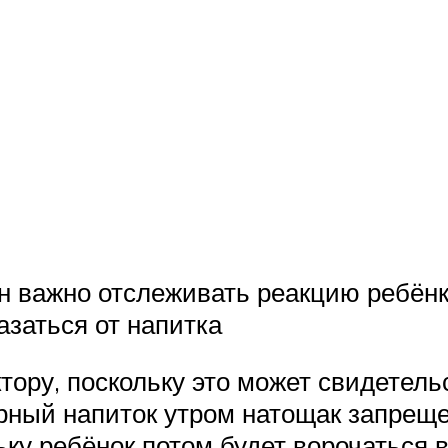
н важно отслеживать реакцию ребёнк
азаться от напитка
тору, поскольку это может свидетель
рный напиток утром натощак запреще
ку ребёнок потом будет ворочаться в