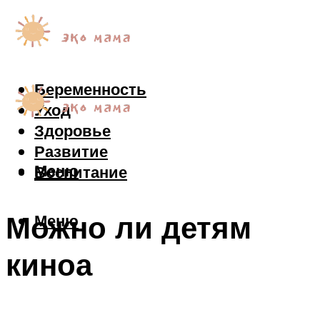
Беременность
Уход
Здоровье
Развитие
Меню
Воспитание
Можно ли детям
Меню
киноа