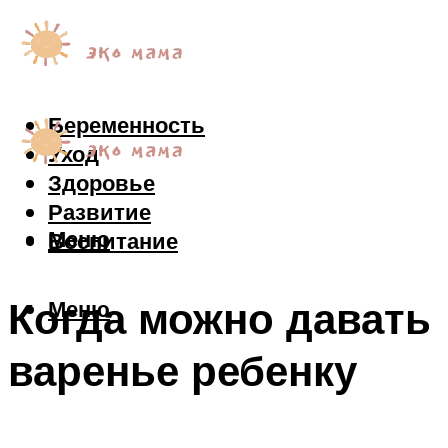
Беременность
Уход
Здоровье
Развитие
Меню
Воспитание
Когда можно давать
Меню
варенье ребенку