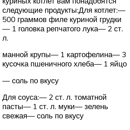
куриных котлет вам понадобятся
следующие продукты:Для котлет:—
500 граммов филе куриной грудки
— 1 головка репчатого лука— 2 ст.
л.
манной крупы— 1 картофелина— 3
кусочка пшеничного хлеба— 1 яйцо
— соль по вкусу
Для соуса:— 2 ст. л. томатной
пасты— 1 ст. л. муки— зелень
свежая— соль по вкусу