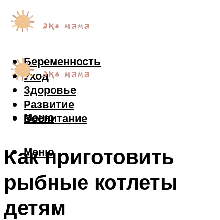
Беременность
Уход
Здоровье
Развитие
Меню
Воспитание
Как приготовить
Меню
рыбные котлеты
детям