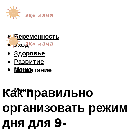
Беременность
Уход
Здоровье
Развитие
Меню
Воспитание
Как правильно
Меню
организовать режим
дня для 9-