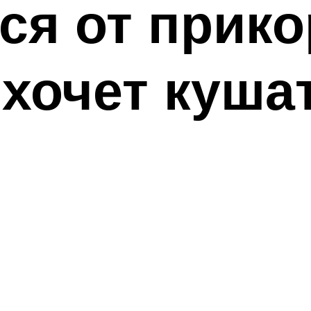
ся от прико
 хочет куша