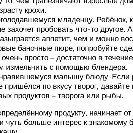
у то, чем трапезничают взрослые до
зрасту крохи.
голодавшемуся младенцу. Ребёнок, к
 захочет пробовать что-то другое. А
разыграется аппетит, чем и можно во
овые баночные пюре, попробуйте сде
 очень просто – достаточно в течени
тем измельчить с помощью блендера.
нравившемуся малышу блюду. Если р
е пришёлся по вкусу творог, давайте
вых продуктов – творога или рыбы.
пределённому продукту, начинает от 
и чуть больше интерес к знакомому б
кашу.