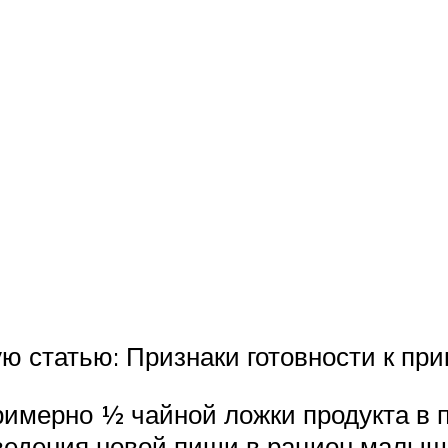
ю статью: Признаки готовности к пр
имерно ½ чайной ложки продукта в п
едения новой пищи в рацион малыша)