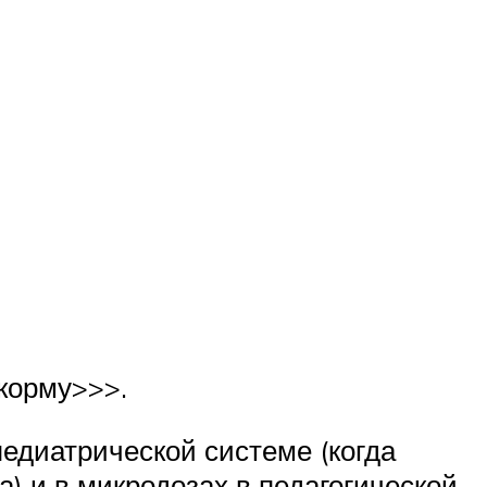
икорму>>>.
едиатрической системе (когда
 и в микродозах в педагогической