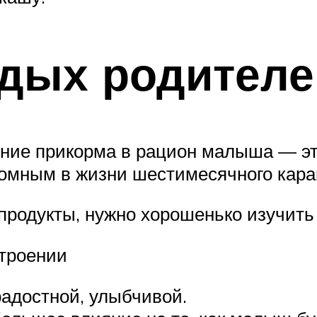
дых родителе
ение прикорма в рацион малыша — это
ломным в жизни шестимесячного кара
 продукты, нужно хорошенько изучить 
троении
адостной, улыбчивой.