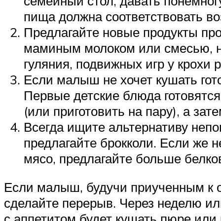
семейный стол, давать понемног
пища должна соответствовать во
Предлагайте новые продукты про
маминым молоком или смесью, не
гуляния, подвижных игр у крохи 
Если малыш не хочет кушать гот
Первые детские блюда готовятся
(или приготовить на пару), а за
Всегда ищите альтернативу непо
предлагайте брокколи. Если же н
мясо, предлагайте больше белко
Если малыш, будучи приученным к о
сделайте перерыв. Через неделю ил
с аппетитом будет кушать пюре или 