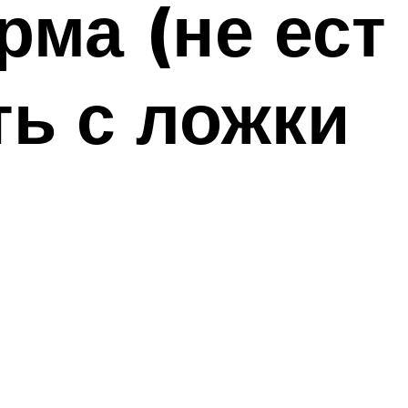
рма (не ест
ть с ложки