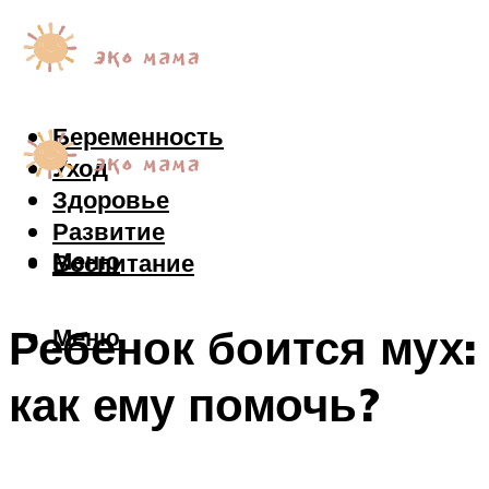
Беременность
Уход
Здоровье
Развитие
Меню
Воспитание
Ребенок боится мух:
Меню
как ему помочь?