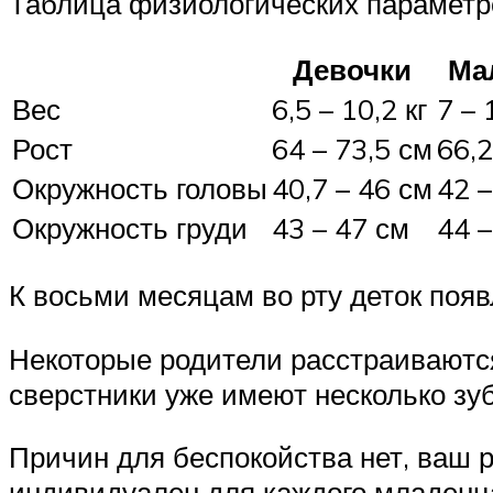
Таблица физиологических параметр
Девочки
Ма
Вес
6,5 – 10,2 кг
7 – 
Рост
64 – 73,5 см
66,2
Окружность головы
40,7 – 46 см
42 –
Окружность груди
43 – 47 см
44 –
К восьми месяцам во рту деток появ
Некоторые родители расстраиваются,
сверстники уже имеют несколько зуб
Причин для беспокойства нет, ваш р
индивидуален для каждого младенц