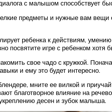
диалога с малышом способствует бы
елкие предметы и нужные вам вещи о
лирует ребенка к действиям, умению
вно посвятите игре с ребенком хотя б
комить свое чадо с кружкой. Поначал
выки и ему это будет интересно.
блендере, мните ее вилкой и приучай
ют благотворное влияние на речевой
укреплению десен и зубок малыша.