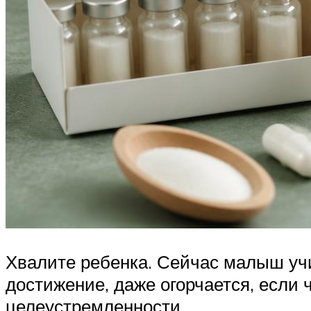
Хвалите ребенка. Сейчас малыш учи
достижение, даже огорчается, если 
целеустремленности.