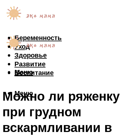
Беременность
Уход
Здоровье
Развитие
Меню
Воспитание
Можно ли ряженку
Меню
при грудном
вскармливании в