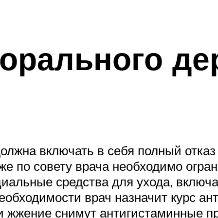
орального де
олжна включать в себя полный отказ
же по совету врача необходимо огра
иальные средства для ухода, включ
еобходимости врач назначит курс ан
и жжение снимут антигистаминные п