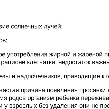
вие солнечных лучей;
ов;
ое употребления жирной и жареной п
 рационе клетчатки, недостаток важны
езы и надпочечников, приводящие к 
частая причина появления просянки не
емя родов организм ребенка пережива
и у взрослых без удаления они не пр