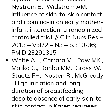
Nyström B., Widström AM.
Influence of skin-to-skin contact
and rooming-in on early mother-
infant interaction: a randomized
controlled trial. // Clin Nurs Res –
2013 – Vol22 – N3 – p.310-36;
PMID:23291315
White AL., Carrara VI., Paw MK.,
Malika C., Dahbu MM., Gross W.,
Stuetz FH., Nosten R., McGready
. High initiation and long
duration of breastfeeding
despite absence of early skin-to-
skin contact in Karen refugees