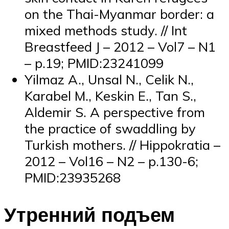
on the Thai-Myanmar border: a
mixed methods study. // Int
Breastfeed J – 2012 – Vol7 – N1
– p.19; PMID:23241099
Yilmaz A., Unsal N., Celik N.,
Karabel M., Keskin E., Tan S.,
Aldemir S. A perspective from
the practice of swaddling by
Turkish mothers. // Hippokratia –
2012 – Vol16 – N2 – p.130-6;
PMID:23935268
Утренний подъем