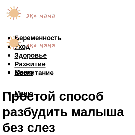
Беременность
Уход
Здоровье
Развитие
Меню
Воспитание
Простой способ
Меню
разбудить малыша
без слез