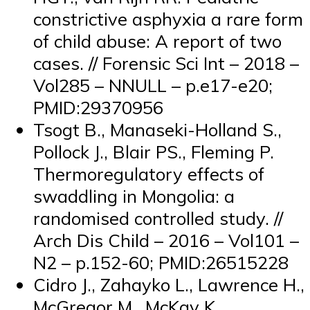
constrictive asphyxia a rare form
of child abuse: A report of two
cases. // Forensic Sci Int – 2018 –
Vol285 – NNULL – p.e17-e20;
PMID:29370956
Tsogt B., Manaseki-Holland S.,
Pollock J., Blair PS., Fleming P.
Thermoregulatory effects of
swaddling in Mongolia: a
randomised controlled study. //
Arch Dis Child – 2016 – Vol101 –
N2 – p.152-60; PMID:26515228
Cidro J., Zahayko L., Lawrence H.,
McGregor M., McKay K.