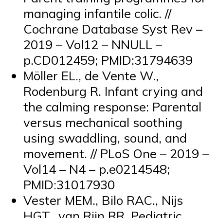
managing infantile colic. //
Cochrane Database Syst Rev –
2019 – Vol12 – NNULL –
p.CD012459; PMID:31794639
Möller EL., de Vente W.,
Rodenburg R. Infant crying and
the calming response: Parental
versus mechanical soothing
using swaddling, sound, and
movement. // PLoS One – 2019 –
Vol14 – N4 – p.e0214548;
PMID:31017930
Vester MEM., Bilo RAC., Nijs
HGT., van Rijn RR. Pediatric