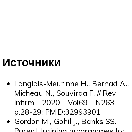
Источники
Langlois-Meurinne H., Bernad A.,
Micheau N., Souviraa F. // Rev
Infirm – 2020 – Vol69 – N263 –
p.28-29; PMID:32993901
Gordon M., Gohil J., Banks SS.
Parent training programmes for