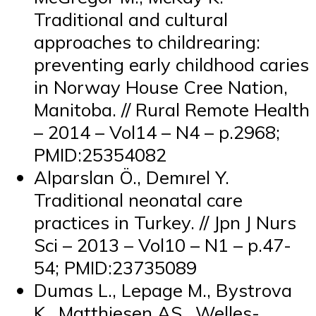
Traditional and cultural
approaches to childrearing:
preventing early childhood caries
in Norway House Cree Nation,
Manitoba. // Rural Remote Health
– 2014 – Vol14 – N4 – p.2968;
PMID:25354082
Alparslan Ö., Demırel Y.
Traditional neonatal care
practices in Turkey. // Jpn J Nurs
Sci – 2013 – Vol10 – N1 – p.47-
54; PMID:23735089
Dumas L., Lepage M., Bystrova
K., Matthiesen AS., Welles-