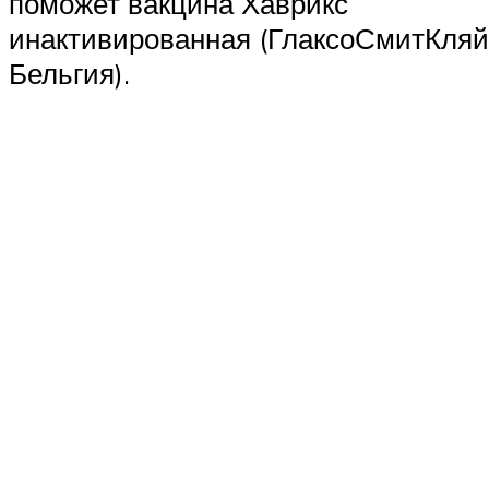
поможет вакцина Хаврикс
инактивированная (ГлаксоСмитКляй
Бельгия).