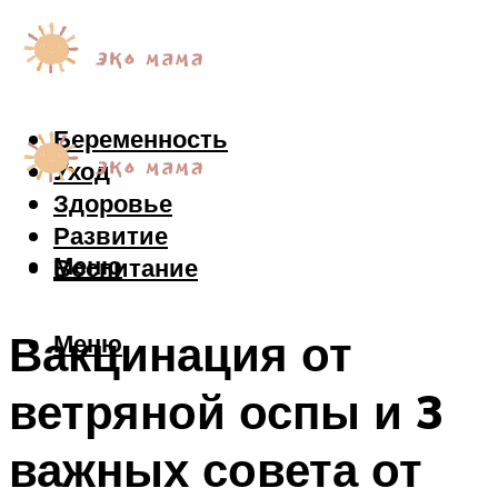
Беременность
Уход
Здоровье
Развитие
Меню
Воспитание
Вакцинация от
Меню
ветряной оспы и 3
важных совета от