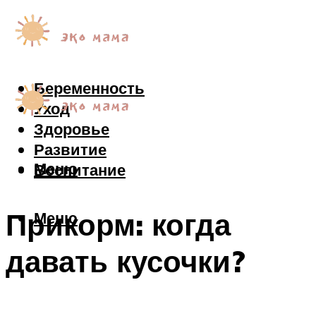
Беременность
Уход
Здоровье
Развитие
Меню
Воспитание
Прикорм: когда
Меню
давать кусочки?