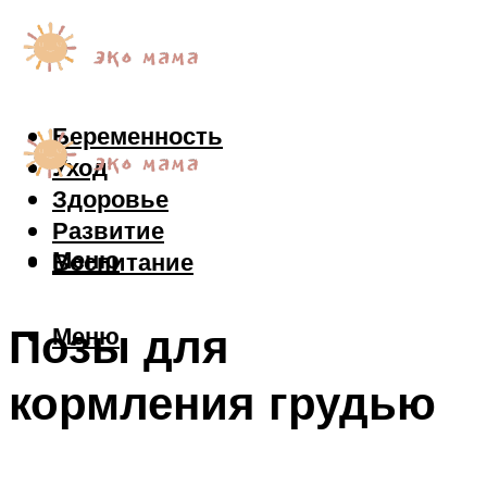
Беременность
Уход
Здоровье
Развитие
Меню
Воспитание
Позы для
Меню
кормления грудью