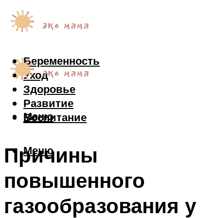
Беременность
Уход
Здоровье
Развитие
Меню
Воспитание
Причины
Меню
повышенного
газообразования у