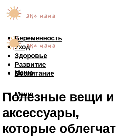
Беременность
Уход
Здоровье
Развитие
Меню
Воспитание
Полезные вещи и
Меню
аксессуары,
которые облегчат